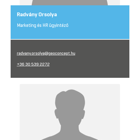
Radvány Orsolya
Marketing és HR ügyintéző
radvany.orsolya@geoconcept.hu
+36 30 539 2272