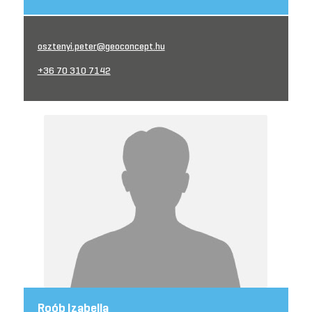
osztenyi.peter@geoconcept.hu
+36 70 310 7142
Roób Izabella