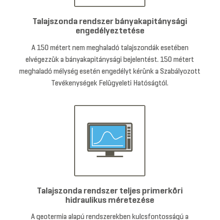
Talajszonda rendszer bányakapitánysági
engedélyeztetése
A 150 métert nem meghaladó talajszondák esetében
elvégezzük a bányakapitánysági bejelentést. 150 métert
meghaladó mélység esetén engedélyt kérünk a Szabályozott
Tevékenységek Felügyeleti Hatóságtól.
Talajszonda rendszer teljes primerköri
hidraulikus méretezése
A geotermia alapú rendszerekben kulcsfontosságú a