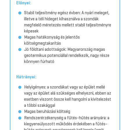
Előnyei:
Stabil teljesítmény egész évben: A nyári meleget,
illetve a téli hideget kihasználva a szondák
megfelelő méretezés mellett stabil teljesítményre
képesek
Magas hatékonyság és jelentős
költségmegtakarítás
Jó földtani adottságok: Magyarország magas
geotermikus potenciállal rendelkezik, nagy része
könnyen fúrható
Hátrányai:
Helyigényes: a szondákat vagy az épület mellé
vagy az épület alá szükséges elhelyezni, ebben az
esetben viszont össze kell hangolni a kivitelezést
a többi szakággal
Magas beruházási költség
Rendszerérzékenység a fűtés-hűtés arányára: a
kiegyensúlyozott működés érdekében a fűtés-
hűtés aránynak egységesnek kell lennie (amit