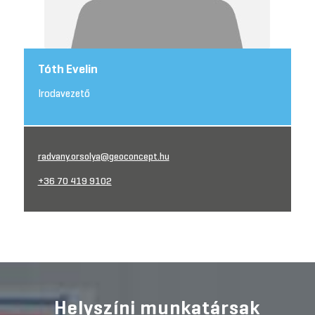
Tóth Evelin
Irodavezető
radvany.orsolya@geoconcept.hu
+36 70 419 9102
Helyszíni munkatársak