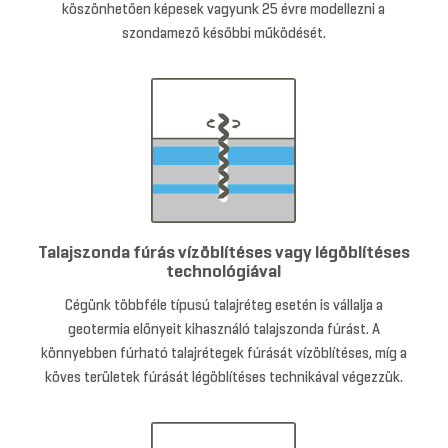
köszönhetően képesek vagyunk 25 évre modellezni a
szondamező későbbi működését.
Talajszonda fúrás vízöblítéses vagy légöblítéses
technológiával
Cégünk többféle típusú talajréteg esetén is vállalja a
geotermia előnyeit kihasználó talajszonda fúrást. A
könnyebben fúrható talajrétegek fúrását vízöblítéses, míg a
köves területek fúrását légöblítéses technikával végezzük.