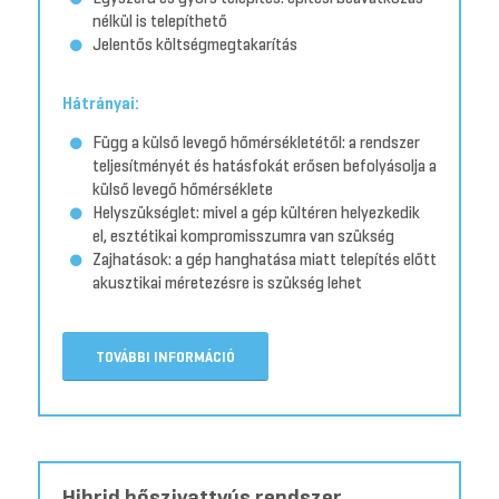
nélkül is telepíthető
Jelentős költségmegtakarítás
Hátrányai:
Függ a külső levegő hőmérsékletétől: a rendszer
teljesítményét és hatásfokát erősen befolyásolja a
külső levegő hőmérséklete
Helyszükséglet: mivel a gép kültéren helyezkedik
el, esztétikai kompromisszumra van szükség
Zajhatások: a gép hanghatása miatt telepítés előtt
akusztikai méretezésre is szükség lehet
TOVÁBBI INFORMÁCIÓ
Hibrid hőszivattyús rendszer