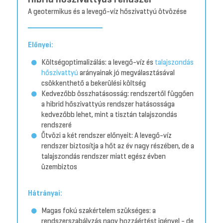
A geotermikus és a levegő-víz hőszivattyú ötvözése
Előnyei:
Költségoptimalizálás: a levegő-víz és
talajszondás
hőszivattyú
arányainak jó megválasztásával
csökkenthető a bekerülési költség
Kedvezőbb összhatásosság: rendszertől függően
a hibrid hőszivattyús rendszer hatásossága
kedvezőbb lehet, mint a tisztán talajszondás
rendszeré
Ötvözi a két rendszer előnyeit: A levegő-víz
rendszer biztosítja a hőt az év nagy részében, de a
talajszondás rendszer miatt egész évben
üzembiztos
Hátrányai:
Magas fokú szakértelem szükséges: a
rendszerszabályzás nagy hozzáértést igényel - de