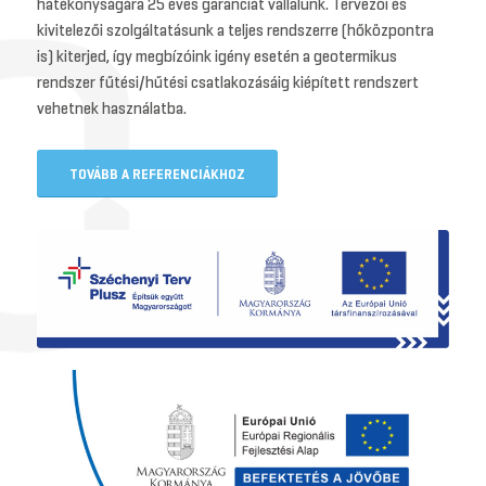
hatékonyságára 25 éves garanciát vállalunk. Tervezői és
kivitelezői szolgáltatásunk a teljes rendszerre (hőközpontra
is) kiterjed, így megbízóink igény esetén a geotermikus
rendszer fűtési/hűtési csatlakozásáig kiépített rendszert
vehetnek használatba.
TOVÁBB A REFERENCIÁKHOZ