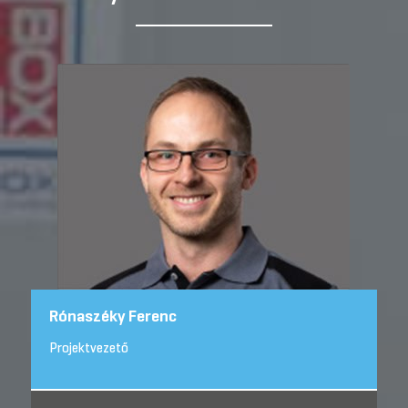
Rónaszéky Ferenc
Projektvezető