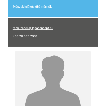
Műszaki előkészítő mérnök
roob.izabella@geoconcept.hu
+36 70 363 7001