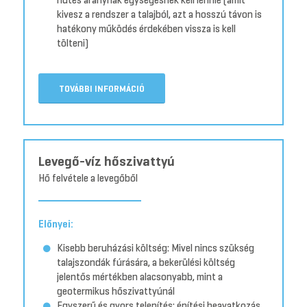
kivesz a rendszer a talajból, azt a hosszú távon is
hatékony működés érdekében vissza is kell
tölteni)
TOVÁBBI INFORMÁCIÓ
Levegő-víz hőszivattyú
Hő felvétele a levegőből
Előnyei:
Kisebb beruházási költség: Mivel nincs szükség
talajszondák fúrására, a bekerülési költség
jelentős mértékben alacsonyabb, mint a
geotermikus hőszivattyúnál
Egyszerű és gyors telepítés: építési beavatkozás