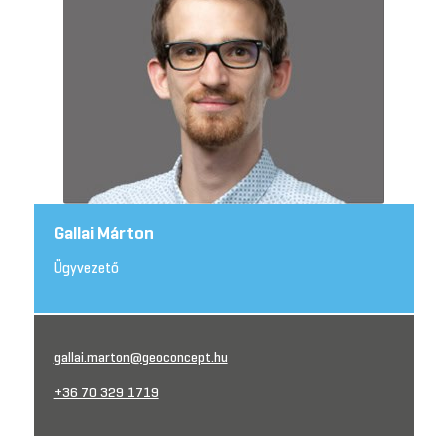
Gallai Márton
Ügyvezető
gallai.marton@geoconcept.hu
+36 70 329 1719