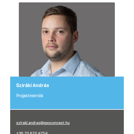
Sziráki András
Projektmérnök
sziraki.andras@geoconcept.hu
+36 70 672 4754