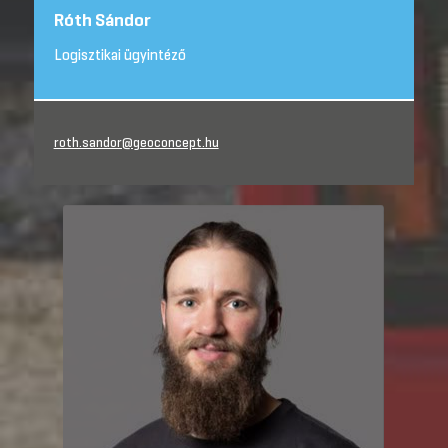
Róth Sándor
Logisztikai ügyintéző
roth.sandor@geoconcept.hu