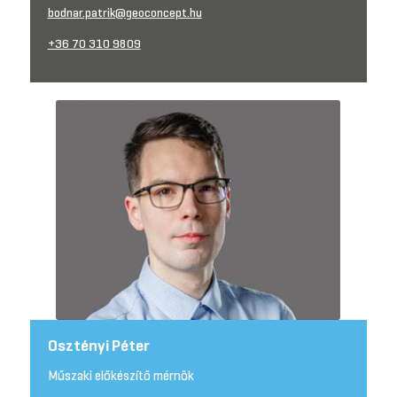
bodnar.patrik@geoconcept.hu
+36 70 310 9809
Osztényi Péter
Műszaki előkészítő mérnök