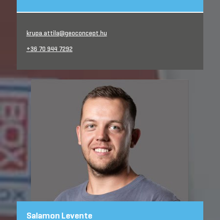
krupa.attila@geoconcept.hu
+36 70 944 7292
Salamon Levente