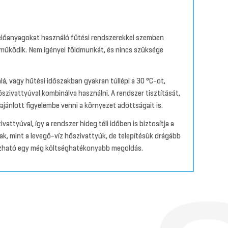
üzelőanyagokat használó fűtési rendszerekkel szemben
 működik. Nem igényel földmunkát, és nincs szüksége
á, vagy hűtési időszakban gyakran túllépi a 30 °C-ot,
szivattyúval kombinálva használni. A rendszer tisztítását,
 ajánlott figyelembe venni a környezet adottságait is.
ttyúval, így a rendszer hideg téli időben is biztosítja a
ak, mint a levegő-víz hőszivattyúk, de telepítésük drágább
ehozható egy még költséghatékonyabb megoldás.