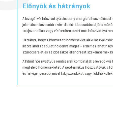
Előnyök és hátrányok
A levegő-víz hőszivattyú alacsony energiafelhasználással 
jelentősen kevesebb szén-dioxid-kibocsátással jár a műkö
talajszondákra vagy vízforrásra, ezért más hőszivattyú r
Hátránya, hogy a környezeti hőmérséklet alakulásával csökk
illetve ahol az épület hőigénye magas – érdemes lehet hag
szűrőcseréjét és az időszakos ellenőrzést szakembernek kell
A hibrid hőszivattyús rendszerek kombinálják a levegő-víz h
megfelelő hőmérsékletet. A geotermikus hőszivattyúk a föld
és helyigényesebb, mivel talajszondákat vagy földhő kolle