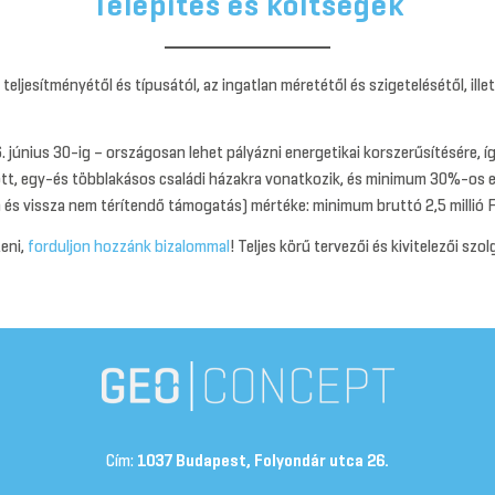
Telepítés és költségek
eljesítményétől és típusától, az ingatlan méretétől és szigetelésétől, ille
június 30-ig – országosan lehet pályázni energetikai korszerűsítésére, íg
ott, egy-és többlakásos családi házakra vonatkozik, és minimum 30%-os en
és vissza nem térítendő támogatás) mértéke: minimum bruttó 2,5 millió Ft
eni,
forduljon hozzánk bizalommal
! Teljes körű tervezői és kivitelezői sz
Cím:
1037 Budapest, Folyondár utca 26.