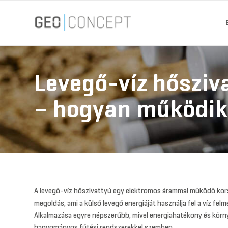
Levegő-víz hősziv
– hogyan működik 
A levegő-víz hőszivattyú egy elektromos árammal működő kors
megoldás, ami a külső levegő energiáját használja fel a víz fel
Alkalmazása egyre népszerűbb, mivel energiahatékony és környe
hagyományos fűtési rendszerekkel szemben.