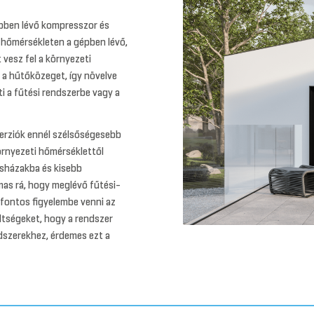
pben lévő kompresszor és
 hőmérsékleten a gépben lévő,
vesz fel a környezeti
 a hűtőközeget, így növelve
ti a fűtési rendszerbe vagy a
erziók ennél szélsőségesebb
rnyezeti hőmérséklettől
sasházakba és kisebb
lmas rá, hogy meglévő fűtési-
 fontos figyelembe venni az
öltségeket, hogy a rendszer
dszerekhez, érdemes ezt a