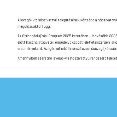
A levegő-víz hőszivattyú telepítésének költsége a hőszivattyú t
megoldásoktól függ.
Az Otthonfelújítási Program 2025 keretében – legkésőbb 2026. 
előtt használatbavételi engedélyt kapott, életvitelszerűen lak
eredményeként. Az igényelhető finanszírozási összeg (kölcsön 
Amennyiben szeretne levegő-víz hőszivattyú rendszert telepít