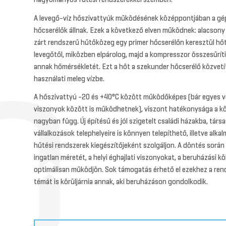
A levegő-víz hőszivattyúk működésének középpontjában a gé
hőcserélők állnak. Ezek a következő elven működnek: alacsony
zárt rendszerű hűtőközeg egy primer hőcserélőn keresztül hőt 
levegőtől, miközben elpárolog, majd a kompresszor összesűríti
annak hőmérsékletét. Ezt a hőt a sze­­kunder hőcserélő közvetí
használati meleg vízbe.
A hőszivattyú -20 és +40°C között működőképes (bár egyes v
viszonyok között is működhetnek), viszont hatékonysága a kö
nagyban függ. Új építésű és jól szigetelt családi házakba, tár
vállalkozások telephelyeire is könnyen telepíthető, illetve alka
hűtési rendszerek kiegészítőjeként szolgáljon. A döntés során
ingatlan méretét, a helyi éghajlati viszonyokat, a beruházási k
optimálisan működjön. Sok támogatás érhető el ezekhez a ren
témát is körüljárnia annak, aki beruházáson gondolkodik.