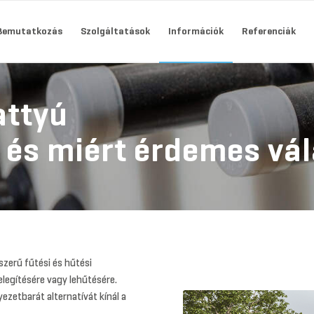
Bemutatkozás
Szolgáltatások
Információk
Referenciák
attyú
és miért érdemes vál
zerű fűtési és hűtési
melegítésére vagy lehűtésére.
zetbarát alternatívát kínál a