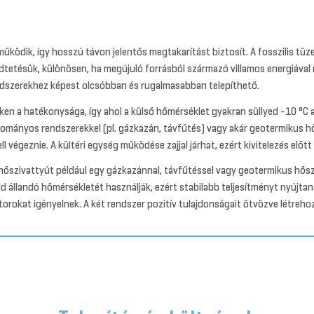
működik, így hosszú távon jelentős megtakarítást biztosít. A fosszilis t
dtetésük, különösen, ha megújuló forrásból származó villamos energiával
endszerekhez képest olcsóbban és rugalmasabban telepíthető.
en a hatékonysága, így ahol a külső hőmérséklet gyakran süllyed -10 °C al
yományos rendszerekkel (pl. gázkazán, távfűtés) vagy akár geotermikus hő
 végeznie. A kültéri egység működése zajjal járhat, ezért kivitelezés előtt
őszivattyút például egy gázkazánnal, távfűtéssel vagy geotermikus hősziva
 állandó hőmérsékletét használják, ezért stabilabb teljesítményt nyújtan
ktorokat igényelnek. A két rendszer pozitív tulajdonságait ötvözve létr