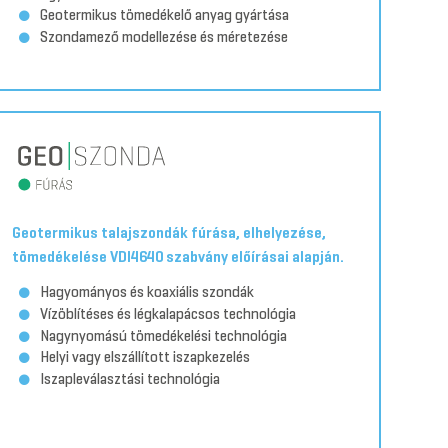
Geotermikus tömedékelő anyag gyártása
Szondamező modellezése és méretezése
Geotermikus talajszondák fúrása, elhelyezése,
tömedékelése VDI4640 szabvány előírásai alapján.
Hagyományos és koaxiális szondák
Vízöblítéses és légkalapácsos technológia
Nagynyomású tömedékelési technológia
Helyi vagy elszállított iszapkezelés
Iszapleválasztási technológia