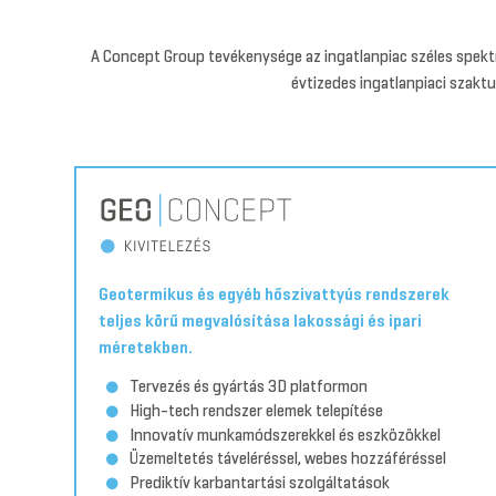
A Concept Group tevékenysége az ingatlanpiac széles spektru
évtizedes ingatlanpiaci szaktu
Geotermikus és egyéb hőszivattyús rendszerek
teljes körű megvalósítása lakossági és ipari
méretekben.
Tervezés és gyártás 3D platformon
High-tech rendszer elemek telepítése
Innovatív munkamódszerekkel és eszközökkel
Üzemeltetés táveléréssel, webes hozzáféréssel
Prediktív karbantartási szolgáltatások