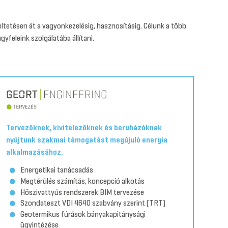
eltetésen át a vagyonkezelésig, hasznosításig. Célunk a több
yfeleink szolgálatába állítani.
Tervezőknek, kivitelezőknek és beruházóknak
nyújtunk szakmai támogatást megújuló energia
alkalmazásához.
Energetikai tanácsadás
Megtérülés számítás, koncepció alkotás
Hőszivattyús rendszerek BIM tervezése
Szondateszt VDI 4640 szabvány szerint (TRT)
Geotermikus fúrások bányakapitánysági
ügyintézése