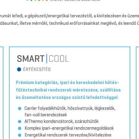
mát lefedi, a gépészeti/energetikai tervezéstől, a kivitelezésen és üzem
dásunkat, illetve mérnöki, technikusi erőforrásainkat meglévő, és leendő üg
Prémium kategóriás, ipari és kereskedelmi hűtés-
fűtéstechnikai rendszerek méretezése, szállítása
és üzemeltetése országos szintű lefedettséggel.
Carrier folyadékhűtők, hőszivattyúk, légkezelők,
fan-coil berendezések
AlThermo kondenzátorok, szárazhűtők
Komplex ipari-energetikai rendszermegoldások
Energetikai rendszerek tervezése/kivitelezése