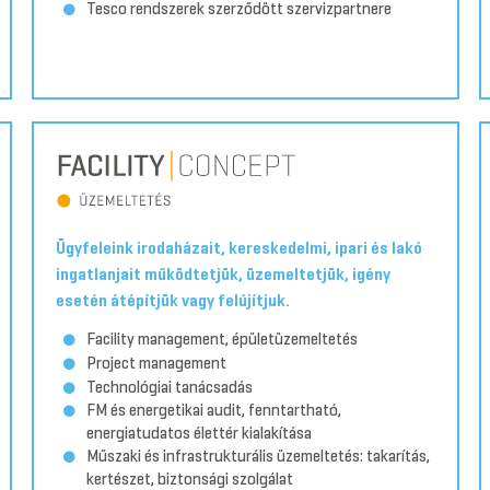
Tesco rendszerek szerződött szervizpartnere
Ügyfeleink irodaházait, kereskedelmi, ipari és lakó
ingatlanjait működtetjük, üzemeltetjük, igény
esetén átépítjük vagy felújítjuk.
Facility management, épületüzemeltetés
Project management
Technológiai tanácsadás
FM és energetikai audit, fenntartható,
energiatudatos élettér kialakítása
Műszaki és infrastrukturális üzemeltetés: takarítás,
kertészet, biztonsági szolgálat