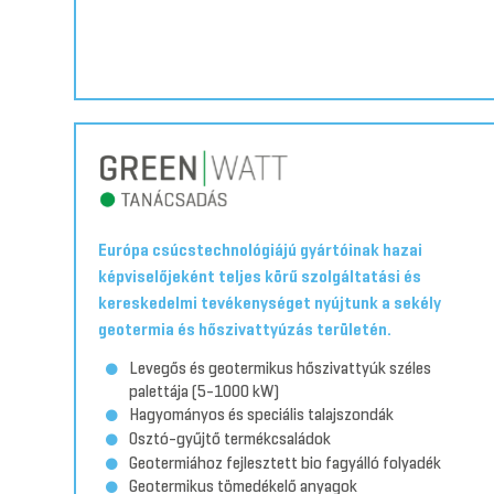
Európa csúcstechnológiájú gyártóinak hazai
képviselőjeként teljes körű szolgáltatási és
kereskedelmi tevékenységet nyújtunk a sekély
geotermia és hőszivattyúzás területén.
Levegős és geotermikus hőszivattyúk széles
palettája (5-1000 kW)
Hagyományos és speciális talajszondák
Osztó-gyűjtő termékcsaládok
Geotermiához fejlesztett bio fagyálló folyadék
Geotermikus tömedékelő anyagok