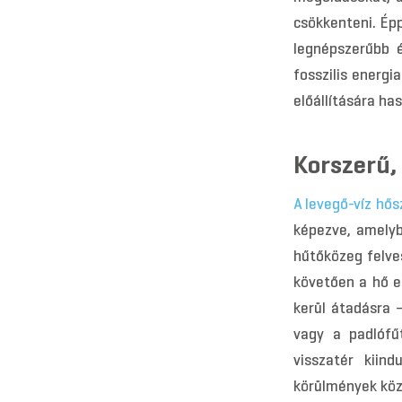
csökkenteni. Ép
legnépszerűbb 
fosszilis energi
előállítására ha
Korszerű,
A levegő-víz hős
képezve, amelyb
hűtőközeg felve
követően a hő e
kerül átadásra 
vagy a padlófű
visszatér kiin
körülmények közö