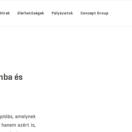
Hírek
Elérhetőségek
Pályázatok
Concept Group
nba és
goldás, amelynek
 hanem azért is,