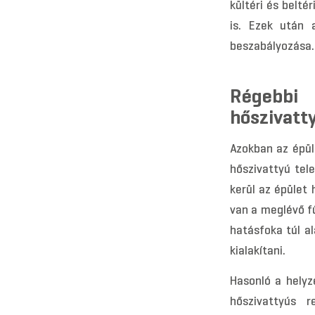
kültéri és beltér
is. Ezek után 
beszabályozása.
Régebbi
hőszivatt
Azokban az épül
hőszivattyú tel
kerül az épület 
van a meglévő fű
hatásfoka túl al
kialakítani.
Hasonló a helyz
hőszivattyús r