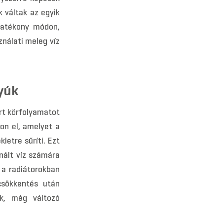
 váltak az egyik
hatékony módon,
ználati meleg víz
yúk
árt körfolyamatot
on el, amelyet a
etre sűríti. Ezt
nált víz számára
 a radiátorokban
csökkentés után
ik, még változó