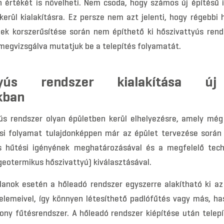
n értékét is növelheti. Nem csoda, hogy számos új építésű 
kerül kialakításra. Ez persze nem azt jelenti, hogy régebbi
ek korszerűsítése során nem építhető ki hőszivattyús rend
megvizsgálva mutatjuk be a telepítés folyamatát.
ttyús rendszer kialakítása új
kban
ús rendszer olyan épületben kerül elhelyezésre, amely még é
ési folyamat tulajdonképpen már az épület tervezése sorá
s hűtési igényének meghatározásával és a megfelelő tech
geotermikus hőszivattyú) kiválasztásával.
tlanok esetén a hőleadó rendszer egyszerre alakítható ki az
 elemeivel, így könnyen létesíthető padlófűtés vagy más, ha
ony fűtésrendszer. A hőleadó rendszer kiépítése után telepí