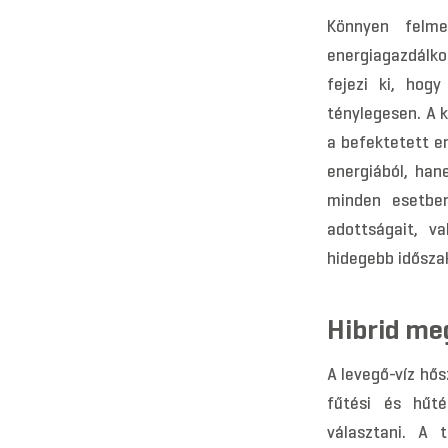
Könnyen felme
energiagazdálko
fejezi ki, hogy
ténylegesen. A 
a befektetett e
energiából, ha
minden esetben
adottságait, va
hidegebb idősza
Hibrid me
A levegő-víz hő
fűtési és hűté
választani. A 