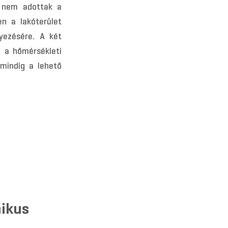
n nem adottak a
en a lakóterület
lyezésére. A két
 a hőmérsékleti
 mindig a lehető
mikus