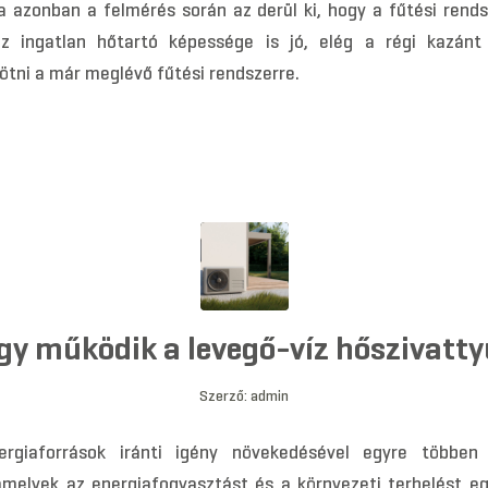
Ha azonban a felmérés során az derül ki, hogy a fűtési rends
z ingatlan hőtartó képessége is jó, elég a régi kazánt 
ötni a már meglévő fűtési rendszerre.
Így működik a levegő-víz hőszivatty
Szerző:
admin
rgiaforrások iránti igény növekedésével egyre többen
melyek az energiafogyasztást és a környezeti terhelést e