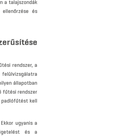
n a talajszondák
 ellenőrzése és
rűsítése
tési rendszer, a
felülvizsgálatra
milyen állapotban
ő fűtési rendszer
 padlófűtést kell
 Ekkor ugyanis a
zigetelést és a