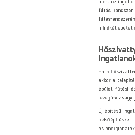
mert az ingatla
fűtési rendszer 
fűtésrendszerén
mindkét esetet 
Hősziva
ingatlano
Ha a hőszivatty
akkor a telepít
épület fűtési é
levegő-víz vagy 
Új építésű inga
belsőépítészeti
és energiahaték