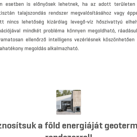
an esetben is előnyösek lehetnek, ha az adott területe
tisztán talajszondás rendszer megvalósításához vagy épp
t nincs lehetőség kizárólag levegő-víz hőszivattyú elhe
nációjával mindkét probléma könnyen megoldható, ráadásul
yamatosan ellenőrző intelligens vezérlésnek köszönhetően
iahatékony megoldás alkalmazható.
nosítsuk a föld energiáját geoter