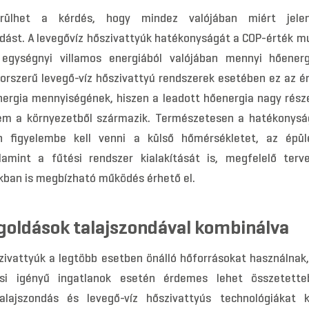
rülhet a kérdés, hogy mindez valójában miért jele
dást. A levegővíz hőszivattyúk hatékonyságát a COP-érték mu
 egységnyi villamos energiából valójában mennyi hőenerg
korszerű levegő-víz hőszivattyú rendszerek esetében ez az é
nergia mennyiségének, hiszen a leadott hőenergia nagy rész
nem a környezetből származik. Természetesen a hatékonysá
 figyelembe kell venni a külső hőmérsékletet, az épüle
lamint a fűtési rendszer kialakítását is, megfelelő ter
kban is megbízható működés érhető el.
goldások talajszondával kombinálva
szivattyúk a legtöbb esetben önálló hőforrásokat használna
si igényű ingatlanok esetén érdemes lehet összetette
talajszondás és levegő-víz hőszivattyús technológiákat k