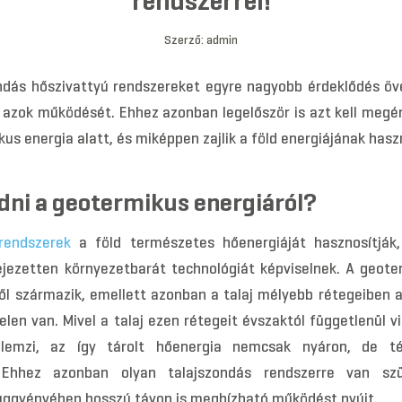
rendszerrel!
Szerző:
admin
ondás hőszivattyú rendszereket egyre nagyobb érdeklődés öve
 azok működését. Ehhez azonban legelőször is azt kell megér
us energia alatt, és miképpen zajlik a föld energiájának hasz
udni a geotermikus energiáról?
rendszerek
a föld természetes hőenergiáját hasznosítják,
ejezetten környezetbarát technológiát képviselnek. A geote
ből származik, emellett azonban a talaj mélyebb rétegeiben 
elen van. Mivel a talaj ezen rétegeit évszaktól függetlenül v
llemzi, az így tárolt hőenergia nemcsak nyáron, de té
. Ehhez azonban olyan talajszondás rendszerre van sz
függvényében hosszú távon is megbízható működést nyújt.