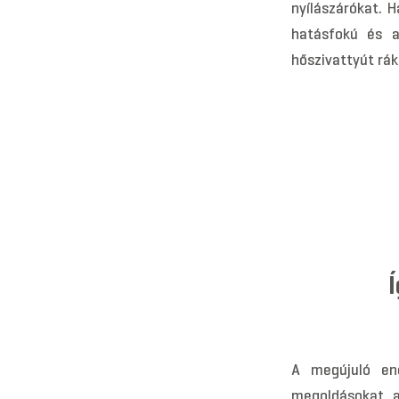
nyílászárókat. 
hatásfokú és a
hőszivattyút rák
A megújuló ene
megoldásokat, a