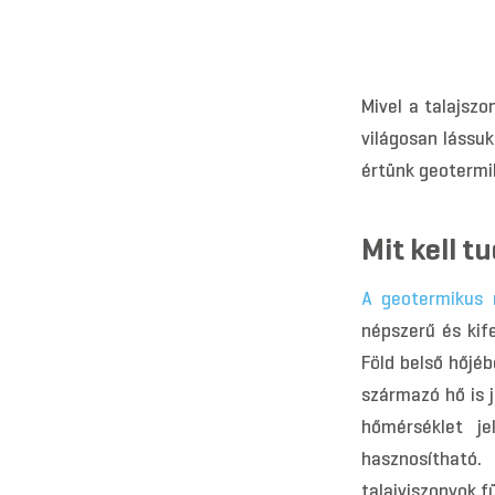
Mivel a talajsz
világosan lássuk
értünk geotermik
Mit kell t
A geotermikus 
népszerű és kif
Föld belső hőjé
származó hő is j
hőmérséklet je
hasznosítható
talajviszonyok 