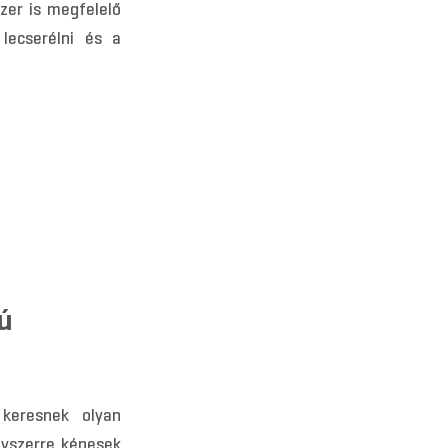
zer is megfelelő
lecserélni és a
ú
 keresnek olyan
gyszerre képesek