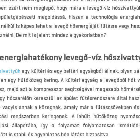
pen ezért nem meglepő, hogy mára a levegő-víz hőszivattyúk
épületgépészeti megoldássá, hiszen a technológia energia
a nélkül is képes lehet a levegő hőenergiáját fűtésre vagy has
sználni. De mit is jelent mindez a gyakorlatban?
 energiahatékony levegő-víz hőszivatt
zivattyúk
egy kültéri és egy beltéri egységből állnak, olyan z
en egy hűtőközeg kering. A kültéri egység a levegőből hőt v
sz, majd azt a kompresszor segítségével magasabb hőmérsékl
gy hőcserélőn keresztül az épület fűtésrendszere által hasz
– vagyis annak a közegnek, amely már a fűtéscsövekben és
tési rendszerben keringenek. A lehűlt hűtőközeg nyomás
dulási állapotába, így a folyamat folyamatosan ismétlőd
tt is stabil és egyenletes hőellátást biztosítva.