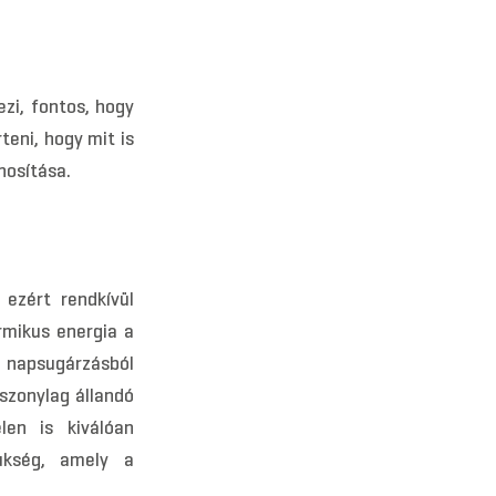
zi, fontos, hogy
teni, hogy mit is
nosítása.
 ezért rendkívül
rmikus energia a
a napsugárzásból
iszonylag állandó
len is kiválóan
ükség, amely a