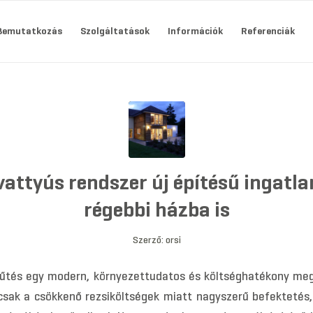
Bemutatkozás
Szolgáltatások
Információk
Referenciák
vattyús rendszer új építésű ingatla
régebbi házba is
Szerző:
orsi
fűtés egy modern, környezettudatos és költséghatékony me
csak a csökkenő rezsiköltségek miatt nagyszerű befektetés,