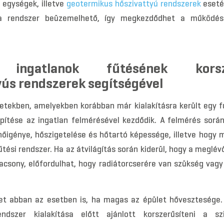
i egységek, illetve
geotermikus hőszivattyú rendszerek
eseté
a rendszer beüzemelhető, így megkezdődhet a működés
 ingatlanok fűtésének korsze
yús rendszerek segítségével
etekben, amelyekben korábban már kialakításra került egy fű
epítése az ingatlan felmérésével kezdődik. A felmérés során 
hőigénye, hőszigetelése és hőtartó képessége, illetve hogy 
tési rendszer. Ha az átvilágítás során kiderül, hogy a meglév
acsony, előfordulhat, hogy radiátorcserére van szükség vagy
et abban az esetben is, ha magas az épület hővesztesége.
endszer kialakítása előtt ajánlott korszerűsíteni a s