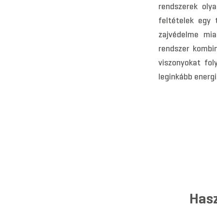
rendszerek oly
feltételek egy 
zajvédelme miat
rendszer kombi
viszonyokat fol
leginkább energ
Hasz