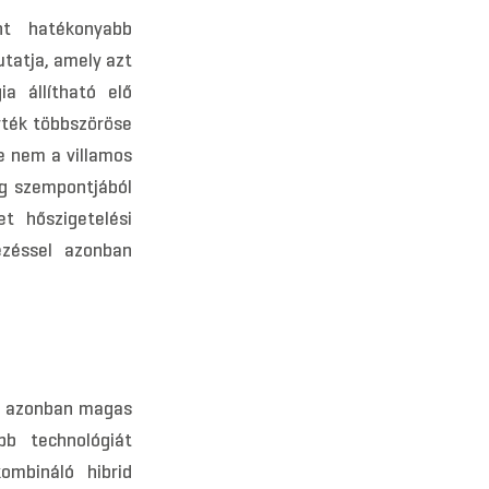
nt hatékonyabb
tatja, amely azt
ia állítható elő
rték többszöröse
e nem a villamos
g szempontjából
t hőszigetelési
vezéssel azonban
k, azonban magas
bb technológiát
ombináló hibrid