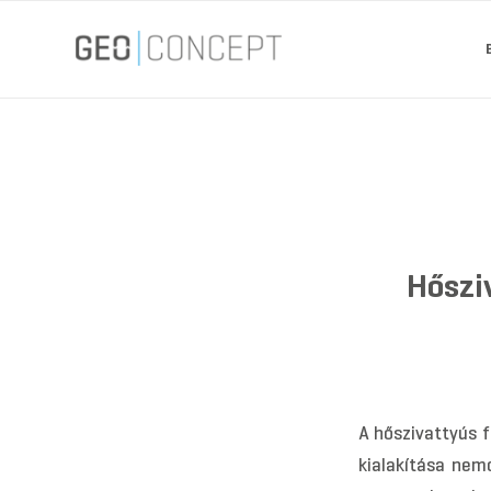
Hőszi
A hőszivattyús 
kialakítása nem