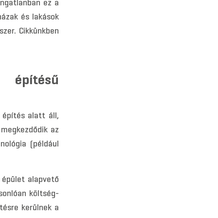
ingatlanban ez a
 házak és lakások
szer. Cikkünkben
 építésű
pítés alatt áll,
n megkezdődik az
nológia (például
 épület alapvető
sonlóan költség-
tésre kerülnek a