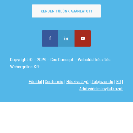
KÉRJEN TŐLÜNK AJÁNLATOT!
Copyright © – 2024 – Geo Concept – Weboldal készítés:
Webergoline Kft.
Főoldal
|
Geotermia
|
Hőszivattyú
|
Talajszonda
|
EO
|
Adatvédelmi nyilatkozat