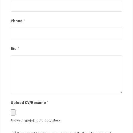
Phone
*
Bio
*
Upload CV/Resume
*
Allowed Type(s): .pdf, .doc, .docx