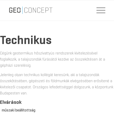
Technikus
Cégünk geotermikus hőszivattyús rendszerek kivitelezésével
foglalkozik, a talajszondák fúrásától kezdve az összekötésen át a
gépházi szerelésig.
Jelenleg olyan technikus kollégát keresünk, aki a talajszondák
összekötésében, gépészeti és földmunkák elvégzésében erősítené a
kivitelezői csapatot. Országos lefedettséggel dolgozunk, a központunk
Budapesten van.
Elvárások
műszaki beállítottság