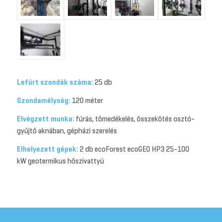
Lefúrt szondák száma:
25 db
Szondamélység:
120 méter
Elvégzett munka:
fúrás, tömedékelés, összekötés osztó-
gyűjtő aknában, gépházi szerelés
Elhelyezett gépek:
2 db ecoForest ecoGEO HP3 25-100
kW geotermikus hőszivattyú