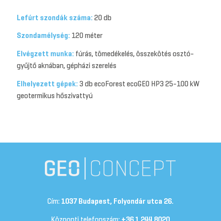
Lefúrt szondák száma:
20 db
Szondamélység:
120 méter
Elvégzett munka:
fúrás, tömedékelés, összekötés osztó-
gyűjtő aknában, gépházi szerelés
Elhelyezett gépek:
3 db ecoForest ecoGEO HP3 25-100 kW
geotermikus hőszivattyú
Cím:
1037 Budapest, Folyondár utca 26.
Központi telefonszám:
+36 1 244 8020