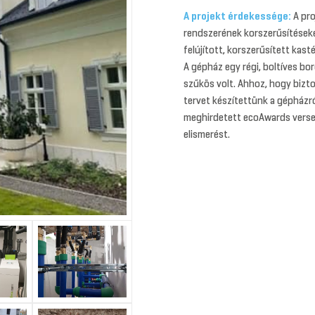
A projekt érdekessége:
A pro
rendszerének korszerűsítések
felújított, korszerűsített kas
A gépház egy régi, boltíves bor
szűkös volt. Ahhoz, hogy bizt
tervet készítettünk a gépházr
meghirdetett ecoAwards versen
elismerést.