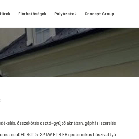
Hírek
Elérhetőségek
Pályázatok
Concept Group
b
dékelés, összekötés osztó-gyűjtő aknában, gépházi szerelés
Forest ecoGEO B4T 5-22 kW HTR EH geotermikus hőszivattyú