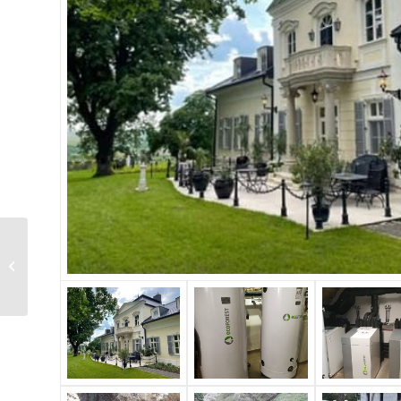
Családi ház –
Szigetszentmiklós