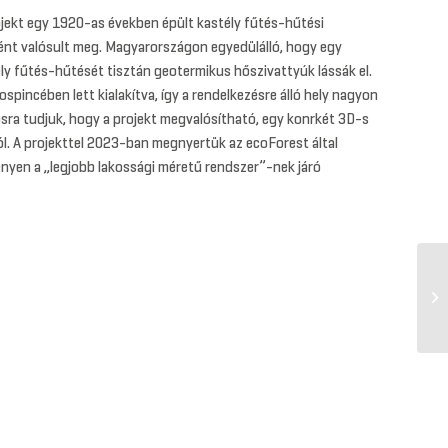
jekt egy 1920-as években épült kastély fűtés-hűtési
ént valósult meg. Magyarországon egyedülálló, hogy egy
tély fűtés-hűtését tisztán geotermikus hőszivattyúk lássák el.
ospincében lett kialakítva, így a rendelkezésre álló hely nagyon
osra tudjuk, hogy a projekt megvalósítható, egy konrkét 3D-s
ól. A projekttel 2023-ban megnyertük az ecoForest által
yen a „legjobb lakossági méretű rendszer”-nek járó