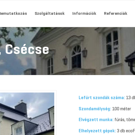
Bemutatkozás
Szolgáltatások
Információk
Referenciák
, Csécse
Lefúrt szondák száma:
13 d
Szondamélység:
100 méter
Elvégzett munka:
fúrás, töme
Elhelyezett gépek:
3 db eco