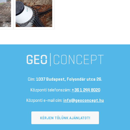
Cím:
1037 Budapest, Folyondár utca 26.
Központi telefonszám:
+36 1 244 8020
Központi e-mail cím:
info@geoconcept.hu
KÉRJEN TŐLÜNK AJÁNLATOT!