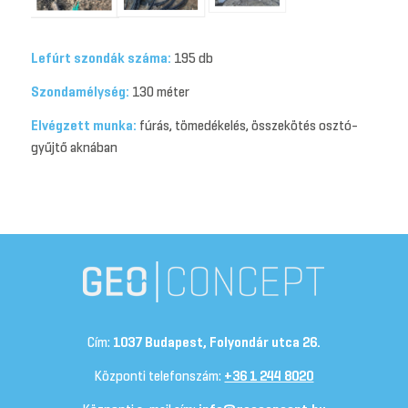
Lefúrt szondák száma:
195 db
Szondamélység:
130 méter
Elvégzett munka:
fúrás, tömedékelés, összekötés osztó-
gyűjtő aknában
Cím:
1037 Budapest, Folyondár utca 26.
Központi telefonszám:
+36 1 244 8020