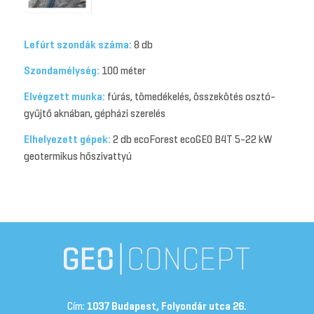
Lefúrt szondák száma:
8 db
Szondamélység:
100 méter
Elvégzett munka:
fúrás, tömedékelés, összekötés osztó-
gyűjtő aknában, gépházi szerelés
Elhelyezett gépek:
2 db ecoForest ecoGEO B4T 5-22 kW
geotermikus hőszivattyú
Cím:
1037 Budapest, Folyondár utca 26.