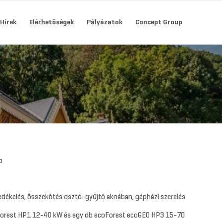
Hírek
Elérhetőségek
Pályázatok
Concept Group
b
dékelés, összekötés osztó-gyűjtő aknában, gépházi szerelés
Forest HP1 12-40 kW és egy db ecoForest ecoGEO HP3 15-70