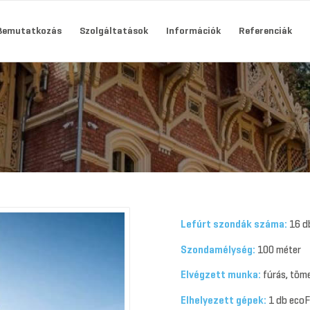
Bemutatkozás
Szolgáltatások
Információk
Referenciák
Lefúrt szondák száma:
16 d
Szondamélység:
100 méter
Elvégzett munka:
fúrás, töme
Elhelyezett gépek:
1 db eco