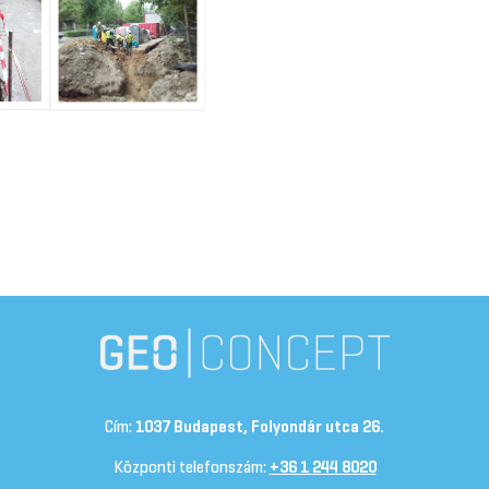
Cím:
1037 Budapest, Folyondár utca 26.
Központi telefonszám:
+36 1 244 8020