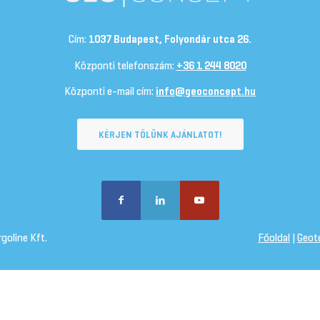
Cím:
1037 Budapest, Folyondár utca 26.
Központi telefonszám:
+36 1 244 8020
Központi e-mail cím:
info@geoconcept.hu
KÉRJEN TŐLÜNK AJÁNLATOT!
goline Kft.
Főoldal
|
Geot