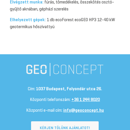
Elvégzett munka:
fúrás, tömedékelés, összekötés osztó-
gyűjtő aknában, gépházi szerelés
Elhelyezett gépek:
1 db ecoForest ecoGEO HP3 12-40 kW
geotermikus hőszivattyú
Cím:
1037 Budapest, Folyondár utca 26.
Központi telefonszám:
+36 1 244 8020
Központi e-mail cím:
info@geoconcept.hu
KÉRJEN TŐLÜNK AJÁNLATOT!