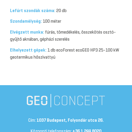
Lefúrt szondák száma:
20 db
Szondamélység:
100 méter
Elvégzett munka:
fúrás, tömedékelés, összekötés osztó-
gyűjtő aknában, gépházi szerelés
Elhelyezett gépek:
1 db ecoForest ecoGEO HP3 25-100 kW
geotermikus hőszivattyú
Cím:
1037 Budapest, Folyondár utca 26.
Központi telefonszám:
+36 1 244 8020